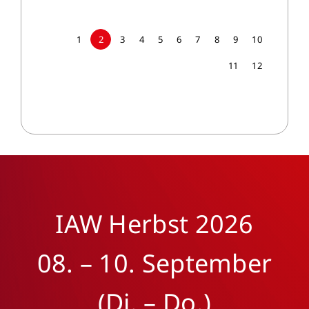
1
2
3
4
5
6
7
8
9
10
11
12
IAW Herbst 2026
08. – 10. September
(Di. – Do.)