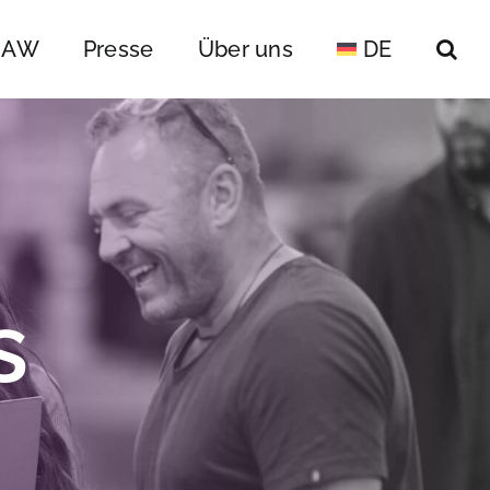
 IAW
Presse
Über uns
DE
s